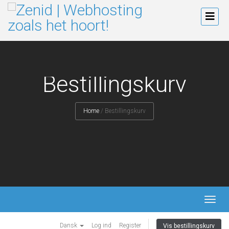
Bestillingskurv
Home
/
Bestillingskurv
TOGG
NAVI
Dansk
Log ind
Register
Vis bestillingskurv