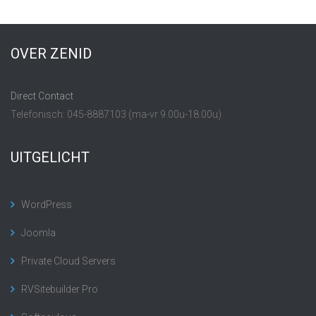
OVER ZENID
Direct Contact
Telefonisch: 045-8887103 (ma-vr 9.00u-18.00u)
UITGELICHT
WordPress
Joomla
Private Cloud Servers
RVSitebuilder Pro