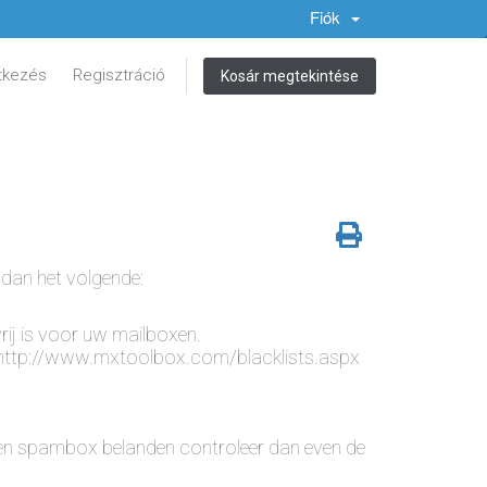
Fiók
tkezés
Regisztráció
Kosár megtekintése
 dan het volgende:
rij is voor uw mailboxen.
: http://www.mxtoolbox.com/blacklists.aspx
 een spambox belanden controleer dan even de