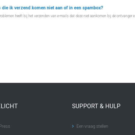
 die ik verzend komen niet aan of in een spambox?
roblemen heeft bij het verzenden van e-mails dat deze niet aankomen bij de ontvanger en
ELICHT
SUPPORT & HULP
Press
Een vraag stellen