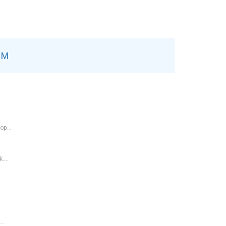
EM
op...
....
..