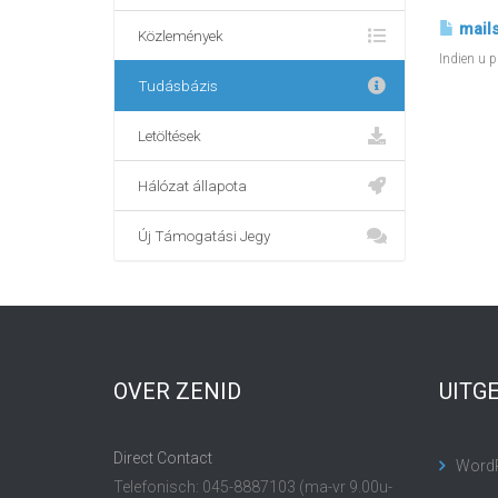
mails
Közlemények
Indien u p
Tudásbázis
Letöltések
Hálózat állapota
Új Támogatási Jegy
OVER ZENID
UITG
Direct Contact
Word
Telefonisch: 045-8887103 (ma-vr 9.00u-