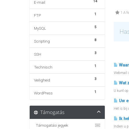
14
E-mail
1 A f
1
FTP
5
MySQL
Has
8
Scripting
Kap
3
SSH
Waar 
1
Technisch
Webmail is
3
Veiligheid
Wat z
U kunt op 
1
WordPress
Uw e-
Het is bij
Támogatás
Ik he
Támogatási jegyek
Indien u p