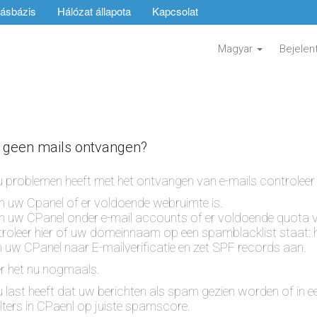
ásbázis
Hálózat állapota
Kapcsolat
Magyar
Bejelen
n geen mails ontvangen?
u problemen heeft met het ontvangen van e-mails controleer
 in uw Cpanel of er voldoende webruimte is.
 in uw CPanel onder e-mail accounts of er voldoende quota v
troleer hier of uw domeinnaam op een spamblacklist staat
n uw CPanel naar E-mailverificatie en zet SPF records aan.
r het nu nogmaals.
 u last heeft dat uw berichten als spam gezien worden of in
lters in CPaenl op juiste spamscore.