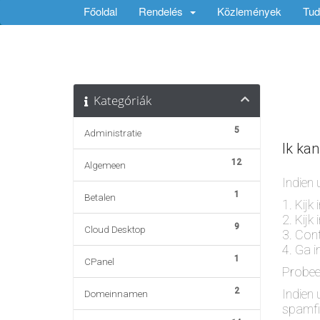
Főoldal
Rendelés
Közlemények
Tud
Kategóriák
5
Administratie
Ik ka
12
Algemeen
Indien 
1
Betalen
1. Kijk
2. Kijk
9
Cloud Desktop
3. Con
4. Ga i
1
CPanel
Probee
2
Indien
Domeinnamen
spamfi