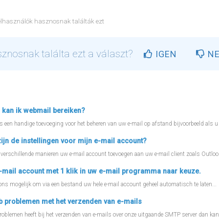
elhasználók hasznosnak találták ezt
znosnak találta ezt a választ?
IGEN
N
csolódó cikkek
kan ik webmail bereiken?
 een handige toevoeging voor het beheren van uw e-mail op afstand bijvoorbeeld als u 
ijn de instellingen voor mijn e-mail account?
verschillende manieren uw e-mail account toevoegen aan uw e-mail client zoals Outlook
mail account met 1 klik in uw e-mail programma naar keuze.
 ons mogelijk om via een bestand uw hele e-mail account geheel automatisch te laten...
b problemen met het verzenden van e-mails
roblemen heeft bij het verzenden van e-mails over onze uitgaande SMTP server dan kan.