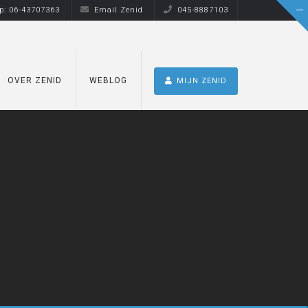
: 06-43707363
Email Zenid
045-8887103
OVER ZENID
WEBLOG
MIJN ZENID