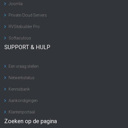
Joomla
Private Cloud Servers
RVSitebuilder Pro
Softaculous
SUPPORT & HULP
Een vraag stellen
Netwerkstatus
Kennisbank
Aankondigingen
Klantenportaal
Zoeken op de pagina