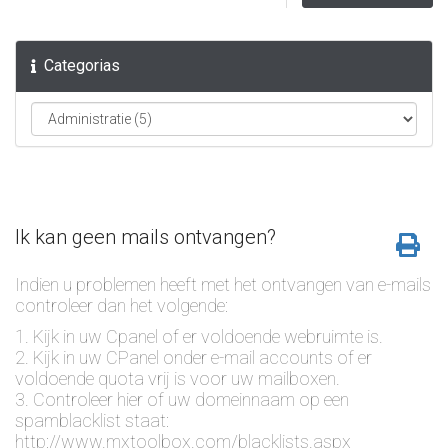
Categorias
Ik kan geen mails ontvangen?
Indien u problemen heeft met het ontvangen van e-mails
controleer dan het volgende:
1. Kijk in uw Cpanel of er voldoende webruimte is.
2. Kijk in uw CPanel onder e-mail accounts of er
voldoende quota vrij is voor uw mailboxen.
3. Controleer hier of uw domeinnaam op een
spamblacklist staat:
http://www.mxtoolbox.com/blacklists.aspx