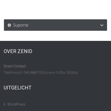
Suporte
OVER ZENID
Direct Contact
Telefonisch: 045-8887103 (ma-vr 9.00u-18.00u)
UITGELICHT
WordPress