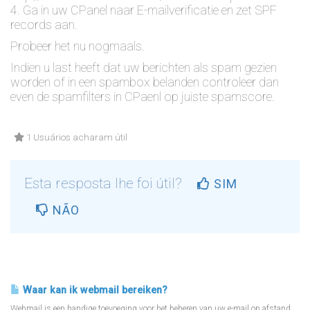
4. Ga in uw CPanel naar E-mailverificatie en zet SPF
records aan.
Probeer het nu nogmaals.
Indien u last heeft dat uw berichten als spam gezien
worden of in een spambox belanden controleer dan
even de spamfilters in CPaenl op juiste spamscore.
1 Usuários acharam útil
Esta resposta lhe foi útil?
SIM
NÃO
Artigos Relacionados
Waar kan ik webmail bereiken?
Webmail is een handige toevoeging voor het beheren van uw e-mail op afstand