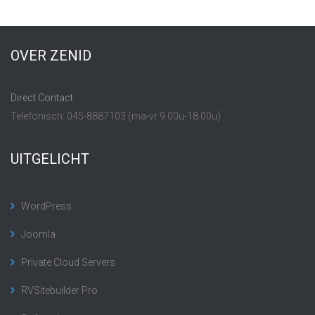
OVER ZENID
Direct Contact
Telefonisch: 045-8887103 (ma-vr 9.00u-18.00u)
UITGELICHT
WordPress
Joomla
Private Cloud Servers
RVSitebuilder Pro