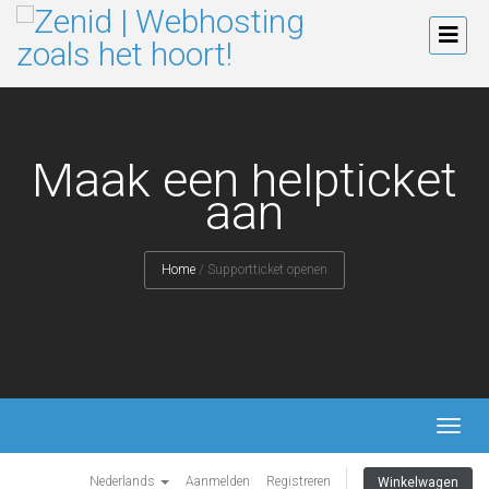
Maak een helpticket
aan
Home
/
Supportticket openen
TOGG
NAVI
Nederlands
Aanmelden
Registreren
Winkelwagen