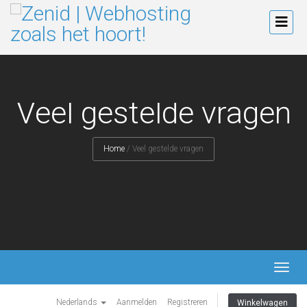
Veel gestelde vragen
Home
/
Veel gestelde vragen
TOGG
NAVI
Nederlands
Aanmelden
Registreren
Winkelwagen