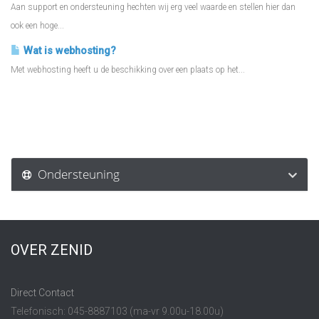
Aan support en ondersteuning hechten wij erg veel waarde en stellen hier dan
ook een hoge...
Wat is webhosting?
Met webhosting heeft u de beschikking over een plaats op het...
Ondersteuning
OVER ZENID
Direct Contact
Telefonisch: 045-8887103 (ma-vr 9.00u-18.00u)