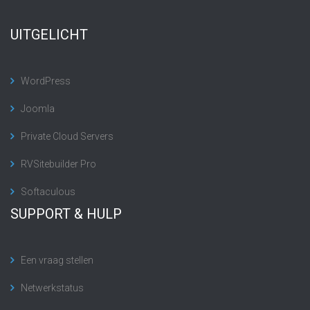
UITGELICHT
WordPress
Joomla
Private Cloud Servers
RVSitebuilder Pro
Softaculous
SUPPORT & HULP
Een vraag stellen
Netwerkstatus